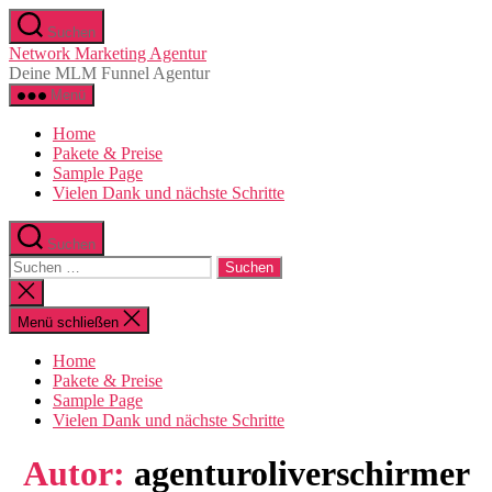
Zum
Suchen
Inhalt
Network Marketing Agentur
springen
Deine MLM Funnel Agentur
Menü
Home
Pakete & Preise
Sample Page
Vielen Dank und nächste Schritte
Suchen
Suchen
nach:
Suche
schließen
Menü schließen
Home
Pakete & Preise
Sample Page
Vielen Dank und nächste Schritte
Autor:
agenturoliverschirmer