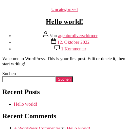
Kategorien
Uncategorized
Hello world!
Beitragsautor
Von
agenturoliverschirmer
Veröffentlichungsdatum
12. Oktober 2022
zu
1 Kommentar
Hello
world!
Welcome to WordPress. This is your first post. Edit or delete it, then
start writing!
Suchen
Suchen
Recent Posts
Hello world!
Recent Comments
A WordPress Commenter
zu
Hello world!